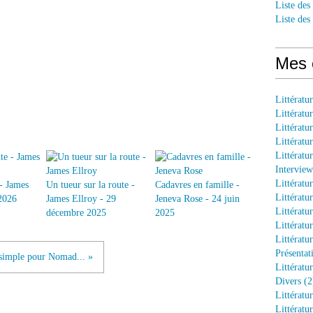
Liste des
Liste des
Mes 
Littératu
Littératu
Littératu
Littératu
Littératu
Interview
Littératu
- James
Un tueur sur la route -
Cadavres en famille -
Littératu
 2026
James Ellroy - 29
Jeneva Rose - 24 juin
Littératu
décembre 2025
2025
Littératu
Littératu
Présentat
 simple pour Nomad... »
Littératur
Divers (2
Littératu
Littératu