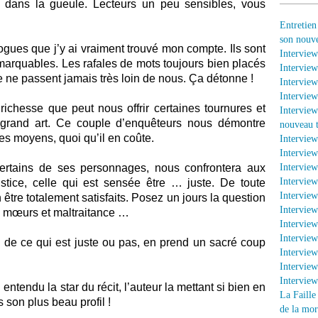
ort dans la gueule. Lecteurs un peu sensibles, vous
Entretien
son nouv
ogues que j’y ai vraiment trouvé mon compte. Ils sont
Interview
emarquables. Les rafales de mots toujours bien placés
Interview
e ne passent jamais très loin de nous. Ça détonne !
Interview
Interview
 richesse que peut nous offrir certaines tournures et
Interview
u grand art. Ce couple d’enquêteurs nous démontre
nouveau t
 les moyens, quoi qu’il en coûte.
Intervie
Interview
ertains de ses personnages, nous confrontera aux
Interview
Interview
tice, celle qui est sensée être … juste. De toute
Interview
tre totalement satisfaits. Posez un jours la question
Interview
es mœurs et maltraitance …
Interview
Intervie
ou de ce qui est juste ou pas, en prend un sacré coup
Intervie
Interview
Intervie
 entendu la star du récit, l’auteur la mettant si bien en
La Faille
s son plus beau profil !
de la mor