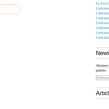
Le Prix 
Littératu
Littératu
Littératur
Littératu
Littératu
Littératu
Littératu
News
Abonnez-v
publiés.
Artic