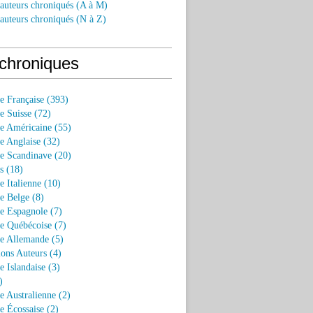
 auteurs chroniqués (A à M)
 auteurs chroniqués (N à Z)
chroniques
re Française (393)
re Suisse (72)
re Américaine (55)
re Anglaise (32)
re Scandinave (20)
s (18)
re Italienne (10)
re Belge (8)
re Espagnole (7)
re Québécoise (7)
re Allemande (5)
ions Auteurs (4)
e Islandaise (3)
)
re Australienne (2)
re Écossaise (2)