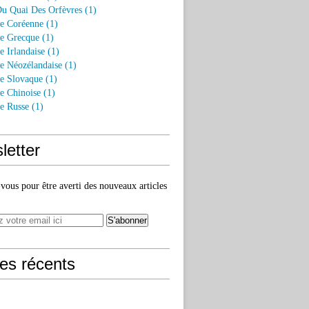
Du Quai Des Orfèvres (1)
re Coréenne (1)
re Grecque (1)
e Irlandaise (1)
re Néozélandaise (1)
re Slovaque (1)
re Chinoise (1)
re Russe (1)
letter
ous pour être averti des nouveaux articles
les récents