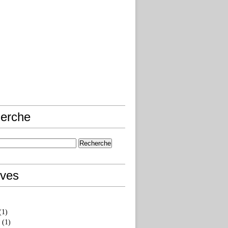
erche
ives
(1)
(1)