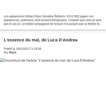
Les apparences Gillian Flynn Sonatine Éditions / 2012 692 pages Les
apparences, justement, sont souvent trompeuses. J’espère que cela ne sera
pas le cas ici. Un fidèle compagnon de lecture m’a assuré que ce thriller était
pour lui une référence dans le...
L'essence du mal, de Luca D'Andrea
Publié le 19/12/2017 à 18:58
Par
Paco