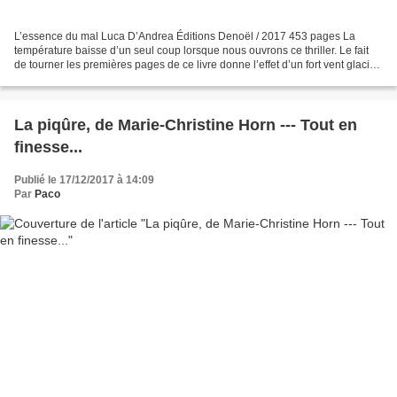
L’essence du mal Luca D’Andrea Éditions Denoël / 2017 453 pages La
température baisse d’un seul coup lorsque nous ouvrons ce thriller. Le fait
de tourner les premières pages de ce livre donne l’effet d’un fort vent glacial
qui nous souffle au visage....
La piqûre, de Marie-Christine Horn --- Tout en
finesse...
Publié le 17/12/2017 à 14:09
Par
Paco