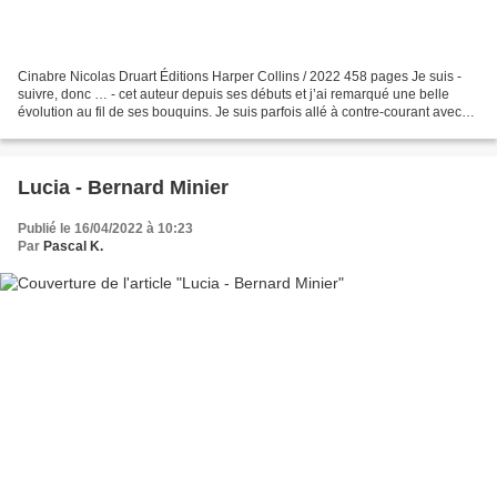
Cinabre Nicolas Druart Éditions Harper Collins / 2022 458 pages Je suis -
suivre, donc … - cet auteur depuis ses débuts et j’ai remarqué une belle
évolution au fil de ses bouquins. Je suis parfois allé à contre-courant avec
mes retours, mais j’adhère...
Lucia - Bernard Minier
Publié le 16/04/2022 à 10:23
Par
Pascal K.