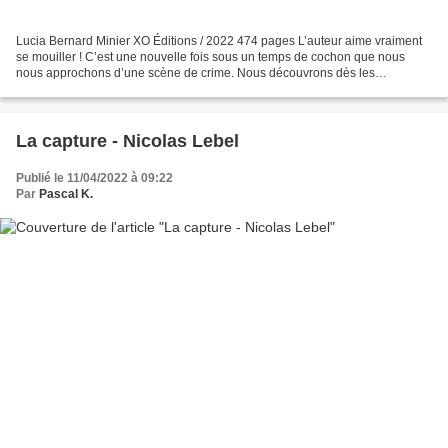
Lucia Bernard Minier XO Éditions / 2022 474 pages L’auteur aime vraiment
se mouiller ! C’est une nouvelle fois sous un temps de cochon que nous
nous approchons d’une scène de crime. Nous découvrons dès les
premières pages deux personnages notables. Lucia,...
La capture - Nicolas Lebel
Publié le 11/04/2022 à 09:22
Par
Pascal K.