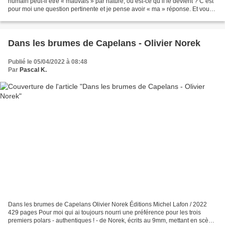
humain peut-il être « mauvais » par nature, ou est-ce qu’il le devient ? C’est
pour moi une question pertinente et je pense avoir « ma » réponse. Et vous
? Parler et penser comme un...
Dans les brumes de Capelans - Olivier Norek
Publié le 05/04/2022 à 08:48
Par
Pascal K.
Dans les brumes de Capelans Olivier Norek Éditions Michel Lafon / 2022
429 pages Pour moi qui ai toujours nourri une préférence pour les trois
premiers polars - authentiques ! - de Norek, écrits au 9mm, mettant en scène