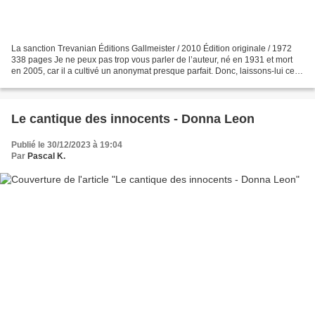
La sanction Trevanian Éditions Gallmeister / 2010 Édition originale / 1972
338 pages Je ne peux pas trop vous parler de l’auteur, né en 1931 et mort
en 2005, car il a cultivé un anonymat presque parfait. Donc, laissons-lui cela
! Jonathan Hemlock, le...
Le cantique des innocents - Donna Leon
Publié le 30/12/2023 à 19:04
Par
Pascal K.