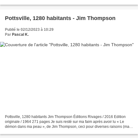
aisément être lu d’une manière indépendante....
Pottsville, 1280 habitants - Jim Thompson
Publié le 02/12/2023 à 10:29
Par
Pascal K.
Pottsville, 1280 habitants Jim Thompson Éditions Rivages / 2016 Edition
originale / 1964 271 pages Je suis resté sur ma faim après avoir lu « Le
démon dans ma peau », de Jim Thompson, ceci pour diverses raisons (ma
chronique du 19 novembre). Une personne,...