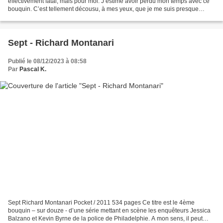
effectivement fatal, mais pour moi. J’estime avoir perdu mon temps avec ce
bouquin. C’est tellement décousu, à mes yeux, que je me suis presque
surpris à lire « en automatique ». Je...
Sept - Richard Montanari
Publié le 08/12/2023 à 08:58
Par
Pascal K.
Sept Richard Montanari Pocket / 2011 534 pages Ce titre est le 4ème
bouquin – sur douze - d’une série mettant en scène les enquêteurs Jessica
Balzano et Kevin Byrne de la police de Philadelphie. A mon sens, il peut