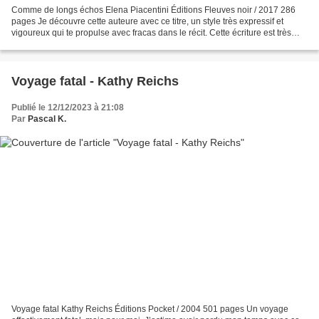
Comme de longs échos Elena Piacentini Éditions Fleuves noir / 2017 286
pages Je découvre cette auteure avec ce titre, un style très expressif et
vigoureux qui te propulse avec fracas dans le récit. Cette écriture est très
habile, subtile - sensible !...
Voyage fatal - Kathy Reichs
Publié le 12/12/2023 à 21:08
Par
Pascal K.
Voyage fatal Kathy Reichs Éditions Pocket / 2004 501 pages Un voyage