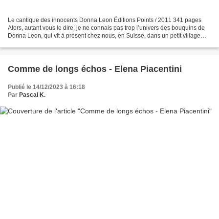
Le cantique des innocents Donna Leon Éditions Points / 2011 341 pages
Alors, autant vous le dire, je ne connais pas trop l’univers des bouquins de
Donna Leon, qui vit à présent chez nous, en Suisse, dans un petit village
des Grisons. Ça, au moins, je...
Comme de longs échos - Elena Piacentini
Publié le 14/12/2023 à 16:18
Par
Pascal K.