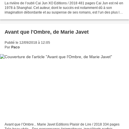
La rivière de l’oubli Cai Jun XO Editions / 2018 481 pages Cai Jun est né en
1978 à Shanghaï. Cet auteur, dont le succès est notamment dû à son
imagination débordante et au suspense de ses romans, est l’un des plus lus
en Chine. Il serait même surnommé...
Avant que l'Ombre, de Marie Javet
Publié le 12/09/2018 à 12:05
Par
Paco
Avant que l’Ombre... Marie Javet Editions Plaisir de Lire / 2018 334 pages
Très beau style... Des personnages énigmatiques, inquiétants parfois,