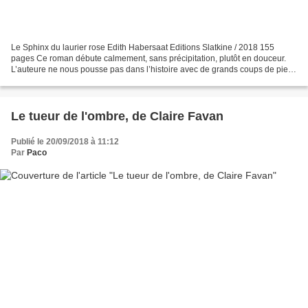
Le Sphinx du laurier rose Edith Habersaat Editions Slatkine / 2018 155
pages Ce roman débute calmement, sans précipitation, plutôt en douceur.
L’auteure ne nous pousse pas dans l’histoire avec de grands coups de pieds
au cul. Néanmoins, - et ceci n’est...
Le tueur de l'ombre, de Claire Favan
Publié le 20/09/2018 à 11:12
Par
Paco