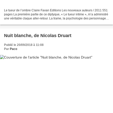
Le tueur de l’ombre Claire Favan Editions Les nouveaux auteurs / 2011 551
pages La première partie de ce diptyque, « Le tueur intime », m’a administré
une véritable claque aller-retour. La trame, la psychologie des personnages,
le rythme ou encore cette...
Nuit blanche, de Nicolas Druart
Publié le 20/09/2018 à 11:08
Par
Paco