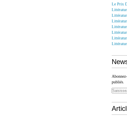
Le Prix 
Littératu
Littératu
Littératur
Littératu
Littératu
Littératu
Littératu
News
Abonnez-v
publiés.
Artic