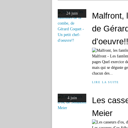
Malfront,
24 juin
de Gérard
d'oeuvre!
Malfront - Les fantôm
pages Quel exercice de
mais qui se déguste ge
chacun des...
LIRE LA SUITE
Les casse
4 juin
Meier
Les casseurs d’os Séb