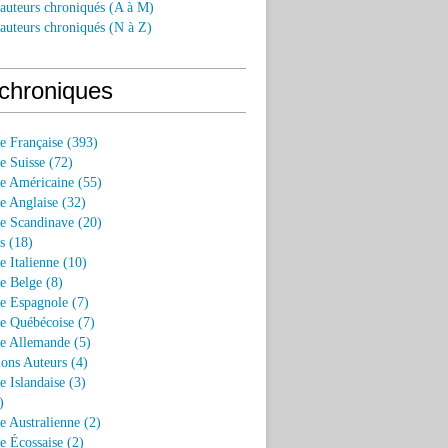
 auteurs chroniqués (A à M)
 auteurs chroniqués (N à Z)
chroniques
re Française (393)
re Suisse (72)
re Américaine (55)
re Anglaise (32)
re Scandinave (20)
s (18)
re Italienne (10)
re Belge (8)
re Espagnole (7)
re Québécoise (7)
re Allemande (5)
ions Auteurs (4)
e Islandaise (3)
)
re Australienne (2)
re Écossaise (2)