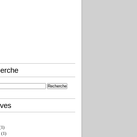
erche
ives
(1)
(1)