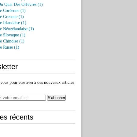
Du Quai Des Orfèvres (1)
re Coréenne (1)
re Grecque (1)
e Irlandaise (1)
re Néozélandaise (1)
re Slovaque (1)
re Chinoise (1)
re Russe (1)
letter
ous pour être averti des nouveaux articles
les récents