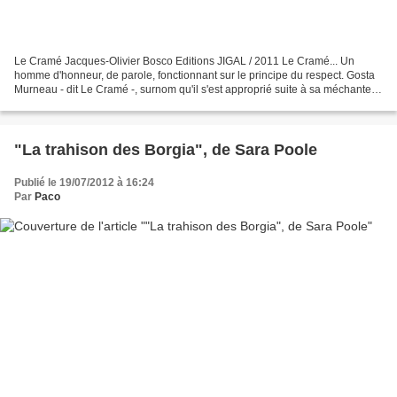
Le Cramé Jacques-Olivier Bosco Editions JIGAL / 2011 Le Cramé... Un
homme d'honneur, de parole, fonctionnant sur le principe du respect. Gosta
Murneau - dit Le Cramé -, surnom qu'il s'est approprié suite à sa méchante
brûlure plaquée sur son visage, est...
"La trahison des Borgia", de Sara Poole
Publié le 19/07/2012 à 16:24
Par
Paco