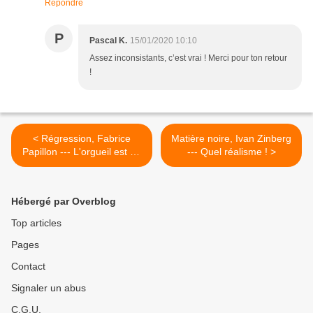
Répondre
P
Pascal K.
15/01/2020 10:10
Assez inconsistants, c’est vrai ! Merci pour ton retour
!
< Régression, Fabrice
Matière noire, Ivan Zinberg
Papillon --- L'orgueil est un
--- Quel réalisme ! >
vilain - et mortel ! défaut
Hébergé par Overblog
Top articles
Pages
Contact
Signaler un abus
C.G.U.