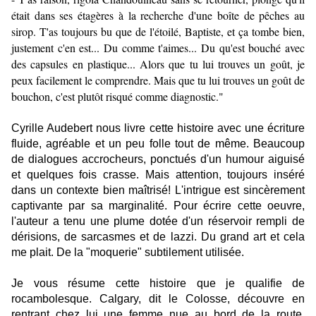
était dans ses étagères à la recherche d'une boîte de pêches au
sirop. T'as toujours bu que de l'étoilé, Baptiste, et ça tombe bien,
justement c'en est... Du comme t'aimes... Du qu'est bouché avec
des capsules en plastique... Alors que tu lui trouves un goût, je
peux facilement le comprendre. Mais que tu lui trouves un goût de
bouchon, c'est plutôt risqué comme diagnostic."
Cyrille Audebert nous livre cette histoire avec une écriture
fluide, agréable et un peu folle tout de même. Beaucoup
de dialogues accrocheurs, ponctués d'un humour aiguisé
et quelques fois crasse. Mais attention, toujours inséré
dans un contexte bien maîtrisé! L'intrigue est sincèrement
captivante par sa marginalité. Pour écrire cette oeuvre,
l'auteur a tenu une plume dotée d'un réservoir rempli de
dérisions, de sarcasmes et de lazzi. Du grand art et cela
me plait. De la "moquerie" subtilement utilisée.
Je vous résume cette histoire que je qualifie de
rocambolesque. Calgary, dit le Colosse, découvre en
rentrant chez lui une femme nue au bord de la route,