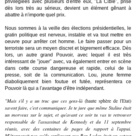
privilégiées avec plusieurs d'entre eux, "La Cible", prise
dès lors très au sérieux, devient un élément gênant à
abattre à n'importe quel prix.
Nous sommes à la veille des élections présidentielles, le
gratin politique est nerveux, instable et va tout mettre en
oeuvre pour arrêter cet homme. Le faire passer pour un
terroriste sera un moyen discret et bigrement efficace. Dès
lors, un autre grand Pouvoir, avec lequel il est très
intéressant de "jouer" avec, va également entrer en scène
dans cette course dangereuse et rapide, celui de la
presse, soit de la communication. Lou, jeune femme
diaboliquement bien foutue et futée, représentera ce
Pouvoir là qui a l'avantage d'être indépendant.
"Mais s'il y a un truc que ces gens-là
(haute sphère de l'Etat)
savent faire, c'est communiquer. Je te jure que même Staline était
un morveux sur le sujet, et qu'avant ce soir tu vas te retrouver
responsable de l'assassinat de Kennedy et du 11 septembre
réunis, avec des centaines de pages de rapport à l'appui.
M'étonnerait pas qu'ils expliquent que Ben Laden était un acteur