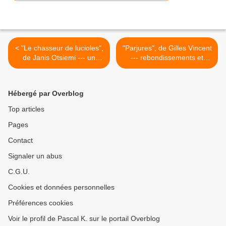
< "Le chasseur de lucioles",
"Parjures", de Gilles Vincent
de Janis Otsiemi --- un
--- rebondissements et
polar qui nous vient du
fausses pistes, quel bluff! >
Gabon
Hébergé par Overblog
Top articles
Pages
Contact
Signaler un abus
C.G.U.
Cookies et données personnelles
Préférences cookies
Voir le profil de Pascal K. sur le portail Overblog