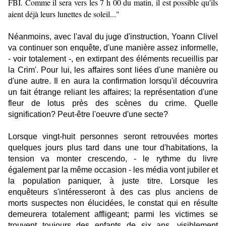
FBI. Comme il sera vers les 7 h 00 du matin, il est possible qu'ils
aient déjà leurs lunettes de soleil..."
Néanmoins, avec l'aval du juge d'instruction, Yoann Clivel
va continuer son enquête, d'une manière assez informelle,
- voir totalement -, en extirpant des éléments recueillis par
la Crim'. Pour lui, les affaires sont liées d'une manière ou
d'une autre. Il en aura la confirmation lorsqu'il découvrira
un fait étrange reliant les affaires; la représentation d'une
fleur de lotus près des scènes du crime. Quelle
signification? Peut-être l'oeuvre d'une secte?
Lorsque vingt-huit personnes seront retrouvées mortes
quelques jours plus tard dans une tour d'habitations, la
tension va monter crescendo, - le rythme du livre
également par la même occasion - les média vont jubiler et
la population paniquer, à juste titre. Lorsque les
enquêteurs s'intéresseront à des cas plus anciens de
morts suspectes non élucidées, le constat qui en résulte
demeurera totalement affligeant; parmi les victimes se
trouvent toujours des enfants de six ans, visiblement