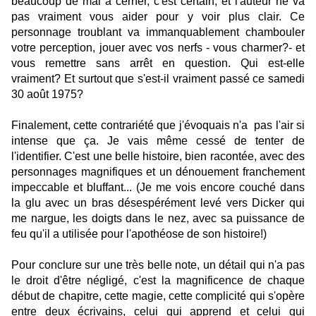
beaucoup de mal à cerner, c'est certain, et l'auteur ne va
pas vraiment vous aider pour y voir plus clair. Ce
personnage troublant va immanquablement chambouler
votre perception, jouer avec vos nerfs - vous charmer?- et
vous remettre sans arrêt en question. Qui est-elle
vraiment? Et surtout que s'est-il vraiment passé ce samedi
30 août 1975?
Finalement, cette contrariété que j'évoquais n'a pas l'air si
intense que ça. Je vais même cessé de tenter de
l'identifier. C'est une belle histoire, bien racontée, avec des
personnages magnifiques et un dénouement franchement
impeccable et bluffant... (Je me vois encore couché dans
la glu avec un bras désespérément levé vers Dicker qui
me nargue, les doigts dans le nez, avec sa puissance de
feu qu'il a utilisée pour l'apothéose de son histoire!)
Pour conclure sur une très belle note, un détail qui n'a pas
le droit d'être négligé, c'est la magnificence de chaque
début de chapitre, cette magie, cette complicité qui s'opère
entre deux écrivains, celui qui apprend et celui qui