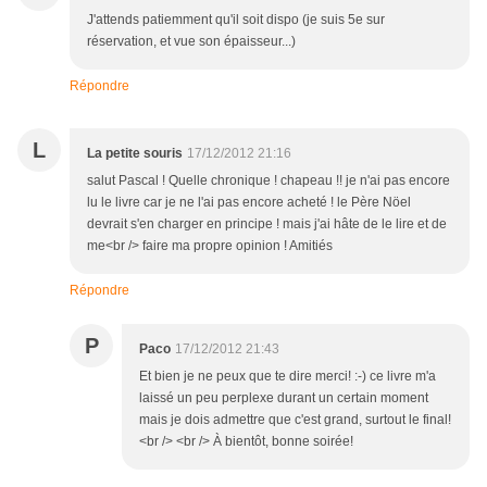
J'attends patiemment qu'il soit dispo (je suis 5e sur
réservation, et vue son épaisseur...)
Répondre
L
La petite souris
17/12/2012 21:16
salut Pascal ! Quelle chronique ! chapeau !! je n'ai pas encore
lu le livre car je ne l'ai pas encore acheté ! le Père Nöel
devrait s'en charger en principe ! mais j'ai hâte de le lire et de
me<br /> faire ma propre opinion ! Amitiés
Répondre
P
Paco
17/12/2012 21:43
Et bien je ne peux que te dire merci! :-) ce livre m'a
laissé un peu perplexe durant un certain moment
mais je dois admettre que c'est grand, surtout le final!
<br /> <br /> À bientôt, bonne soirée!