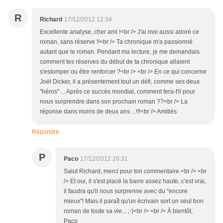
R
Richard
17/12/2012 12:34
Excellente analyse, cher ami !<br /> J'ai moi aussi adoré ce
roman, sans réserve !!<br /> Ta chronique m'a passionné
autant que le roman. Pendant ma lecture, je me demandais
comment tes réserves du début de ta chronique allaient
s'estomper ou être renforcer ?<br /> <br /> En ce qui concerne
Joël Dicker, il a présentement tout un défi, comme ses deux
"héros" ... Après ce succès mondial, comment fera-t'il pour
nous surprendre dans son prochain roman ??<br /> La
réponse dans moins de deux ans ...!!!<br /> Amitiés
Répondre
P
Paco
17/12/2012 20:31
Salut Richard, merci pour ton commentaire.<br /> <br
/> Et oui, il s'est placé la barre assez haute, c'est vrai,
il faudra qu'il nous surprenne avec du "encore
mieux"! Mais il paraît qu'un écrivain sort un seul bon
roman de toute sa vie... ;-)<br /> <br /> À bientôt,
Paco