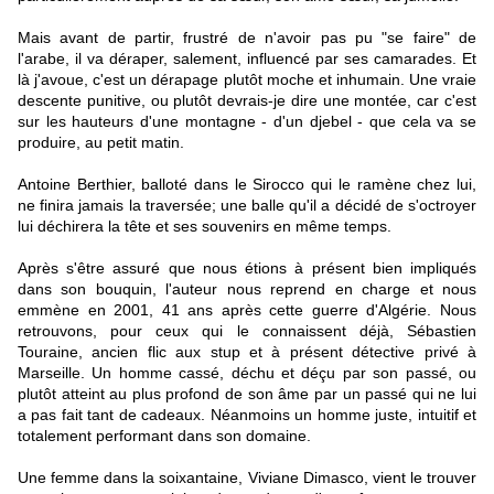
Mais avant de partir, frustré de n'avoir pas pu "se faire" de
l'arabe, il va déraper, salement, influencé par ses camarades. Et
là j'avoue, c'est un dérapage plutôt moche et inhumain. Une vraie
descente punitive, ou plutôt devrais-je dire une montée, car c'est
sur les hauteurs d'une montagne - d'un djebel - que cela va se
produire, au petit matin.
Antoine Berthier, balloté dans le Sirocco qui le ramène chez lui,
ne finira jamais la traversée; une balle qu'il a décidé de s'octroyer
lui déchirera la tête et ses souvenirs en même temps.
Après s'être assuré que nous étions à présent bien impliqués
dans son bouquin, l'auteur nous reprend en charge et nous
emmène en 2001, 41 ans après cette guerre d'Algérie. Nous
retrouvons, pour ceux qui le connaissent déjà, Sébastien
Touraine, ancien flic aux stup et à présent détective privé à
Marseille. Un homme cassé, déchu et déçu par son passé, ou
plutôt atteint au plus profond de son âme par un passé qui ne lui
a pas fait tant de cadeaux. Néanmoins un homme juste, intuitif et
totalement performant dans son domaine.
Une femme dans la soixantaine, Viviane Dimasco, vient le trouver