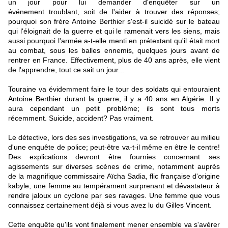
un jour pour lui demander d'enquêter sur un
événement troublant, soit de l'aider à trouver des réponses;
pourquoi son frère Antoine Berthier s'est-il suicidé sur le bateau
qui l'éloignait de la guerre et qui le ramenait vers les siens, mais
aussi pourquoi l'armée a-t-elle menti en prétextant qu'il était mort
au combat, sous les balles ennemis, quelques jours avant de
rentrer en France. Effectivement, plus de 40 ans après, elle vient
de l'apprendre, tout ce sait un jour...
Touraine va évidemment faire le tour des soldats qui entouraient
Antoine Berthier durant la guerre, il y a 40 ans en Algérie. Il y
aura cependant un petit problème; ils sont tous morts
récemment. Suicide, accident? Pas vraiment.
Le détective, lors des ses investigations, va se retrouver au milieu
d'une enquête de police; peut-être va-t-il même en être le centre!
Des explications devront être fournies concernant ses
agissements sur diverses scènes de crime, notamment auprès
de la magnifique commissaire Aïcha Sadia, flic française d'origine
kabyle, une femme au tempérament surprenant et dévastateur à
rendre jaloux un cyclone par ses ravages. Une femme que vous
connaissez certainement déjà si vous avez lu du Gilles Vincent.
Cette enquête qu'ils vont finalement mener ensemble va s'avérer