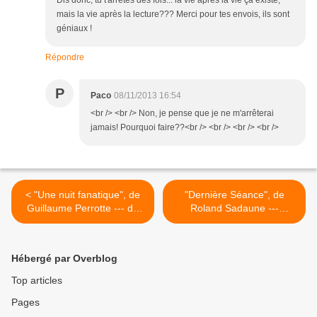
Dis donc, tu t'arrêtes des fois... la vie après la vie ça existe,
mais la vie après la lecture??? Merci pour tes envois, ils sont
géniaux !
Répondre
P
Paco
08/11/2013 16:54
<br /> <br /> Non, je pense que je ne m'arrêterai
jamais! Pourquoi faire??<br /> <br /> <br /> <br />
< "Une nuit fanatique", de
"Dernière Séance", de
Guillaume Perrotte --- de
Roland Sadaune ---
l'érotisme, en passant par
Lorsque la mort tire sur la
le sadisme sans oublier un
pellicule pour la dérouler
peu de pornographie!
jusqu'au bout de la
Hébergé par Overblog
vengeance >
Top articles
Pages