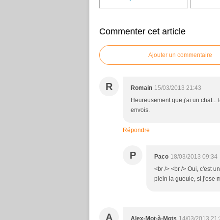
Commenter cet article
Ajouter un commentaire
R
Romain
15/03/2013 21:43
Heureusement que j'ai un chat... 
envois.
Répondre
P
Paco
18/03/2013 09:34
<br /> <br /> Oui, c'est 
plein la gueule, si j'ose 
A
Alex-Mot-à-Mots
14/03/2013 21: