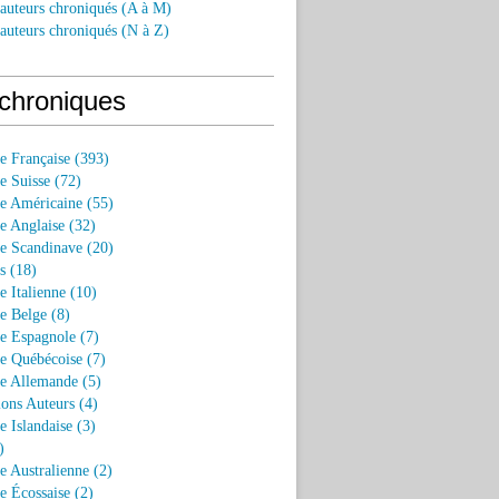
 auteurs chroniqués (A à M)
 auteurs chroniqués (N à Z)
chroniques
re Française (393)
re Suisse (72)
re Américaine (55)
re Anglaise (32)
re Scandinave (20)
s (18)
re Italienne (10)
re Belge (8)
re Espagnole (7)
re Québécoise (7)
re Allemande (5)
ions Auteurs (4)
e Islandaise (3)
)
re Australienne (2)
re Écossaise (2)