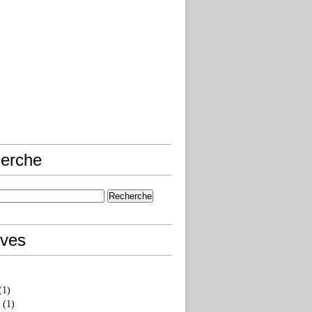
erche
ives
(1)
(1)