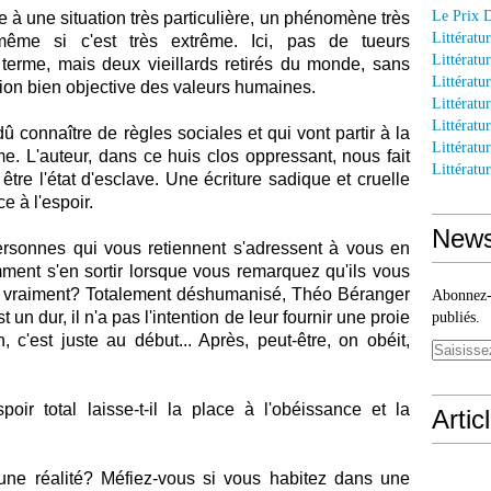
Le Prix 
e à une situation très particulière, un phénomène très
Littératu
même si c'est très extrême. Ici, pas de tueurs
Littératu
erme, mais deux vieillards retirés du monde, sans
Littératur
tion bien objective des valeurs humaines.
Littératu
Littératu
 connaître de règles sociales et qui vont partir à la
Littératu
me. L'auteur, dans ce huis clos oppressant, nous fait
Littératu
tre l'état d'esclave. Une écriture sadique et cruelle
e à l'espoir.
News
rsonnes qui vous retiennent s'adressent à vous en
mment s'en sortir lorsque vous remarquez qu'ils vous
nt vraiment? Totalement déshumanisé, Théo Béranger
Abonnez-v
 un dur, il n'a pas l'intention de leur fournir une proie
publiés.
, c'est juste au début... Après, peut-être, on obéit,
poir total laisse-t-il la place à l'obéissance et la
Artic
e une réalité? Méfiez-vous si vous habitez dans une