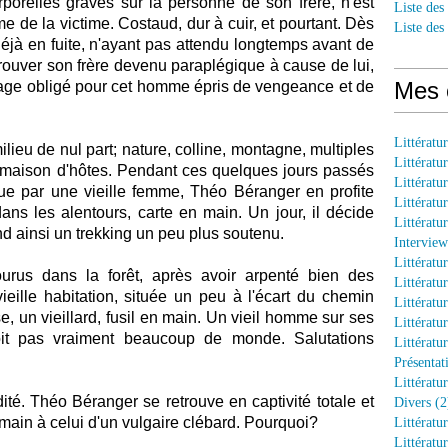
porelles graves sur la personne de son frère, n'est
Liste des
e de la victime. Costaud, dur à cuir, et pourtant. Dès
Liste des
 déjà en fuite, n'ayant pas attendu longtemps avant de
 trouver son frère devenu paraplégique à cause de lui,
Mes 
assage obligé pour cet homme épris de vengeance et de
Littératu
ieu de nul part; nature, colline, montagne, multiples
Littératu
e maison d'hôtes. Pendant ces quelques jours passés
Littératu
e par une vieille femme, Théo Béranger en profite
Littératu
ns les alentours, carte en main. Un jour, il décide
Littératu
end ainsi un trekking un peu plus soutenu.
Interview
Littératu
urus dans la forêt, après avoir arpenté bien des
Littératu
vieille habitation, située un peu à l'écart du chemin
Littératu
se, un vieillard, fusil en main. Un vieil homme sur ses
Littératu
çoit pas vraiment beaucoup de monde. Salutations
Littératu
Présentat
Littératur
té. Théo Béranger se retrouve en captivité totale et
Divers (2
umain à celui d'un vulgaire clébard. Pourquoi?
Littératu
Littératu