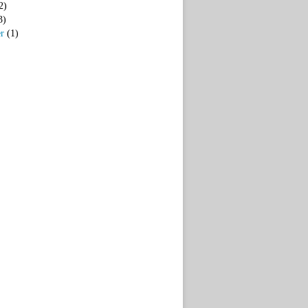
2)
3)
er
(1)