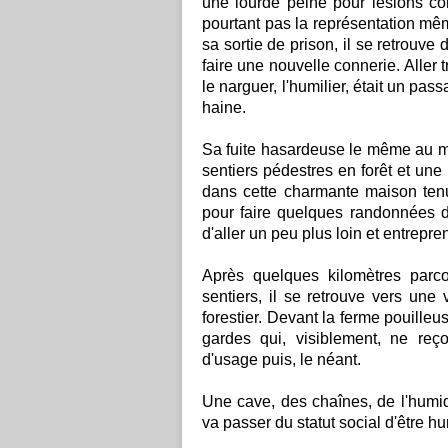
une lourde peine pour lésions cor
pourtant pas la représentation mêm
sa sortie de prison, il se retrouve
faire une nouvelle connerie. Aller
le narguer, l'humilier, était un p
haine.
Sa fuite hasardeuse le même au mil
sentiers pédestres en forêt et un
dans cette charmante maison tenu
pour faire quelques randonnées da
d'aller un peu plus loin et entrepr
Après quelques kilomètres parco
sentiers, il se retrouve vers une 
forestier. Devant la ferme pouilleu
gardes qui, visiblement, ne re
d'usage puis, le néant.
Une cave, des chaînes, de l'humidi
va passer du statut social d'être h