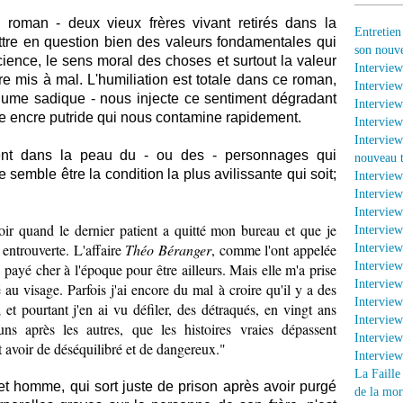
roman - deux vieux frères vivant retirés dans la
Entretien
tre en question bien des valeurs fondamentales qui
son nouv
cience, le sens moral des choses et surtout la valeur
Interview
re mis à mal. L'humiliation est totale dans ce roman,
Interview
 plume sadique - nous injecte ce sentiment dégradant
Interview
ne encre putride qui nous contamine rapidement.
Interview
Interview
ent dans la peau du - ou des - personnages qui
nouveau t
semble être la condition la plus avilissante qui soit;
Intervie
Interview
Interview
soir quand le dernier patient a quitté mon bureau et que je
Interview
 entrouverte. L'affaire
Théo Béranger
, comme l'ont appelée
Interview
Interview
is payé cher à l'époque pour être ailleurs. Mais elle m'a prise
Interview
té au visage. Parfois j'ai encore du mal à croire qu'il y a des
Intervie
et pourtant j'en ai vu défiler, des détraqués, en vingt ans
Intervie
ns après les autres, que les histoires vraies dépassent
Interview
 avoir de déséquilibré et de dangereux."
Intervie
La Faille
et homme, qui sort juste de prison après avoir purgé
de la mor