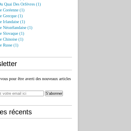
Du Quai Des Orfèvres (1)
re Coréenne (1)
re Grecque (1)
e Irlandaise (1)
re Néozélandaise (1)
re Slovaque (1)
re Chinoise (1)
re Russe (1)
letter
ous pour être averti des nouveaux articles
les récents