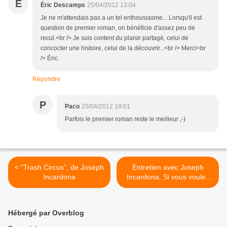
É
Éric Descamps
25/04/2012 13:04
Je ne m'attendais pas a un tel enthousiasme... Lorsqu'il est
question de premier roman, on bénéficie d'assez peu de
recul.<br /> Je suis content du plaisir partagé, celui de
concocter une histoire, celui de la découvrir...<br /> Merci<br
/> Éric
Répondre
P
Paco
25/04/2012 18:01
Parfois le premier roman reste le meilleur ;-)
< "Trash Circus", de Joseph
Entretien avec Joseph
Incardona
Incardona. Si vous voulez
tout savoir sur "Trash
Circus"! >
Hébergé par Overblog