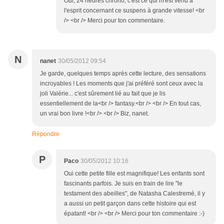
Oui, 24 heures chrono, c'est ce qui m'est venu à
l'esprit concernant ce suspens à grande vitesse! <br
/> <br /> Merci pour ton commentaire.
N
nanet
30/05/2012 09:54
Je garde, quelques temps après cette lecture, des sensations
incroyables ! Les moments que j'ai préféré sont ceux avec la
joli Valérie... c'est sûrement lié au fait que je lis
essentiellement de la<br /> fantasy.<br /> <br /> En tout cas,
un vrai bon livre !<br /> <br /> Biz, nanet.
Répondre
P
Paco
30/05/2012 10:16
Oui cette petite fille est magnifique! Les enfants sont
fascinants parfois. Je suis en train de lire "le
testament des abeilles", de Natasha Calestremé, il y
a aussi un petit garçon dans cette histoire qui est
épatant! <br /> <br /> Merci pour ton commentaire :-)