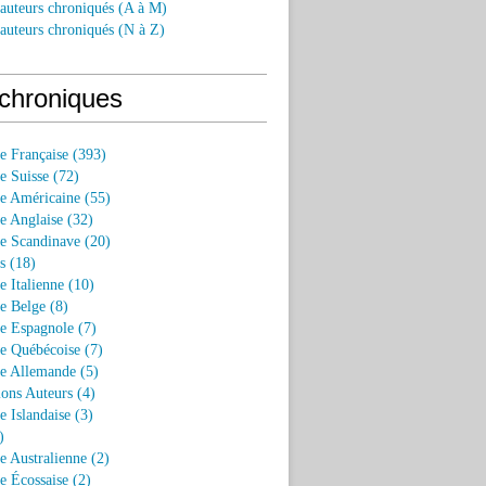
 auteurs chroniqués (A à M)
 auteurs chroniqués (N à Z)
chroniques
re Française (393)
re Suisse (72)
re Américaine (55)
re Anglaise (32)
re Scandinave (20)
s (18)
re Italienne (10)
re Belge (8)
re Espagnole (7)
re Québécoise (7)
re Allemande (5)
ions Auteurs (4)
e Islandaise (3)
)
re Australienne (2)
re Écossaise (2)