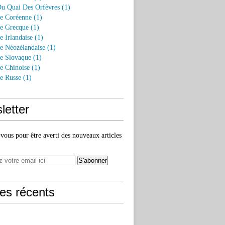
Du Quai Des Orfèvres (1)
re Coréenne (1)
re Grecque (1)
e Irlandaise (1)
re Néozélandaise (1)
re Slovaque (1)
re Chinoise (1)
re Russe (1)
letter
ous pour être averti des nouveaux articles
les récents