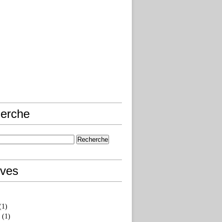
erche
ives
(1)
(1)