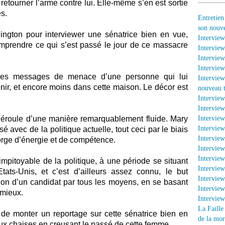
retourner l’arme contre lui. Elle-même s’en est sortie
s.
Entretien
son nouv
hington pour interviewer une sénatrice bien en vue,
Interview
mprendre ce qui s’est passé le jour de ce massacre
Interview
Interview
Interview
 des messages de menace d’une personne qui lui
Interview
nir, et encore moins dans cette maison. Le décor est
nouveau t
Intervie
Interview
se déroule d’une manière remarquablement fluide. Mary
Interview
Interview
 avec de la politique actuelle, tout ceci par le biais
Interview
orge d’énergie et de compétence.
Interview
Interview
pitoyable de la politique, à une période se situant
Intervie
tats-Unis, et c’est d’ailleurs assez connu, le but
Intervie
tion d’un candidat par tous les moyens, en se basant
Interview
 mieux.
Intervie
La Faille
e de monter un reportage sur cette sénatrice bien en
de la mor
deux chaises en creusant le passé de cette femme.