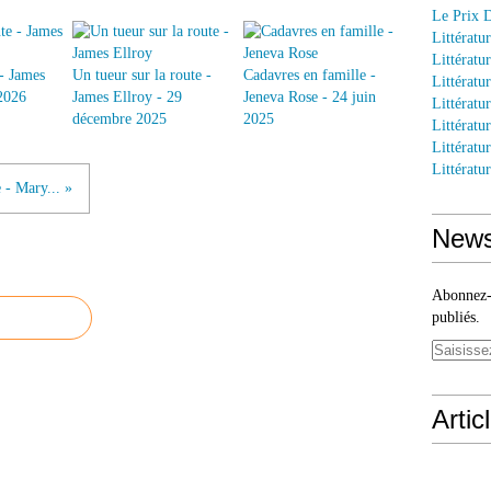
Le Prix 
Littératu
Littératu
- James
Un tueur sur la route -
Cadavres en famille -
Littératur
 2026
James Ellroy - 29
Jeneva Rose - 24 juin
Littératu
décembre 2025
2025
Littératu
Littératu
Littératu
 - Mary... »
News
Abonnez-v
publiés.
Artic