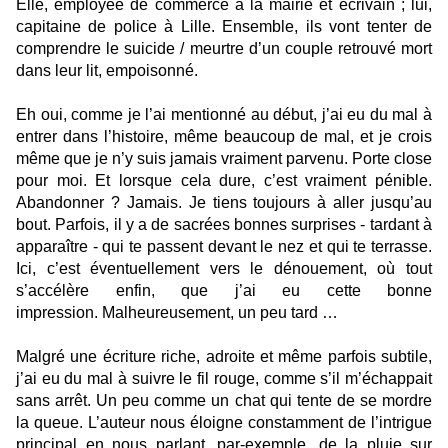
Elle, employée de commerce à la mairie et écrivain ; lui,
capitaine de police à Lille. Ensemble, ils vont tenter de
comprendre le suicide / meurtre d’un couple retrouvé mort
dans leur lit, empoisonné.
Eh oui, comme je l’ai mentionné au début, j’ai eu du mal à
entrer dans l’histoire, même beaucoup de mal, et je crois
même que je n’y suis jamais vraiment parvenu. Porte close
pour moi. Et lorsque cela dure, c’est vraiment pénible.
Abandonner ? Jamais. Je tiens toujours à aller jusqu’au
bout. Parfois, il y a de sacrées bonnes surprises - tardant à
apparaître - qui te passent devant le nez et qui te terrasse.
Ici, c’est éventuellement vers le dénouement, où tout
s’accélère enfin, que j’ai eu cette bonne
impression. Malheureusement, un peu tard …
Malgré une écriture riche, adroite et même parfois subtile,
j’ai eu du mal à suivre le fil rouge, comme s’il m’échappait
sans arrêt. Un peu comme un chat qui tente de se mordre
la queue. L’auteur nous éloigne constamment de l’intrigue
principal en nous parlant, par-exemple, de la pluie sur