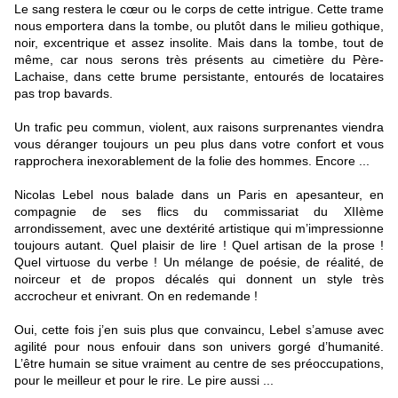
Le sang restera le cœur ou le corps de cette intrigue. Cette trame
nous emportera dans la tombe, ou plutôt dans le milieu gothique,
noir, excentrique et assez insolite. Mais dans la tombe, tout de
même, car nous serons très présents au cimetière du Père-
Lachaise, dans cette brume persistante, entourés de locataires
pas trop bavards.
Un trafic peu commun, violent, aux raisons surprenantes viendra
vous déranger toujours un peu plus dans votre confort et vous
rapprochera inexorablement de la folie des hommes. Encore ...
Nicolas Lebel nous balade dans un Paris en apesanteur, en
compagnie de ses flics du commissariat du XIIème
arrondissement, avec une dextérité artistique qui m’impressionne
toujours autant. Quel plaisir de lire ! Quel artisan de la prose !
Quel virtuose du verbe ! Un mélange de poésie, de réalité, de
noirceur et de propos décalés qui donnent un style très
accrocheur et enivrant. On en redemande !
Oui, cette fois j’en suis plus que convaincu, Lebel s’amuse avec
agilité pour nous enfouir dans son univers gorgé d’humanité.
L’être humain se situe vraiment au centre de ses préoccupations,
pour le meilleur et pour le rire. Le pire aussi ...