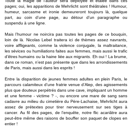
Toute la magie de l’auteur sera déployée et étalée dans ces
pages; oui, les apparitions de Mehrlicht sont théâtrales ! Humour,
humeur, sarcasme et ironie demeureront toujours là, quelque
part, au coin d’une page, au détour d’un paragraphe ou
suspendu à une ligne.
Mais l’humour ne noircira pas toutes les pages de ce bouquin,
loin de là. Nicolas Lebel traitera ici de thèmes assez navrants,
voire affligeants, comme la violence conjugale, la maltraitance,
les sévices ou humiliations faites aux femmes, mais aussi le trafic
d’êtres humains ou la haine liée aux migrants. Eh oui ! La brume,
dans ce roman, n’est pas présente que dans les arrondissements
de Paris, mais aussi dans les esprits !
Entre la disparition de jeunes femmes adultes en plein Paris, le
parcours calamiteux d’une fratrie venue d’Alep, des agissements
plus que douteux perpétrés dans une cave, impliquant un homme
et une femme - victime ? -, ou encore une mare de sang sans
cadavre au milieu du cimetière du Père-Lachaise, Mehrlicht aura
assez de prétextes pour tirer nerveusement sur ses tiges à
cancer. Au fil des pages, de l’enquête, notre flic acariâtre aura
peut-être même des raisons de bouffer son paquet de clopes en
entier !