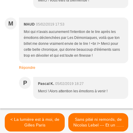
Merci ! Vous êtes la bienvenue !
M
MAUD
05/02/2019 17:53
Moi qui n'avais aucunement l'intention de le lire après les
émotions déclenchées par Les Démoniaques, voilà que ton
billet me donne vraiment envie de le lire ! <br /> Merci pour
cette belle chronique, qui donne beaucoup d'éléments sans
trop en dévoiler et qui est toute en finesse !
Répondre
P
Pascal K.
05/02/2019 18:27
Merci ! Alors attention les émotions à venir !
< La lumière est à moi, de
Sans pitié ni remords, de
Gilles Paris
Nicolas Lebel --- Et un ......
Coup de cœur !! >