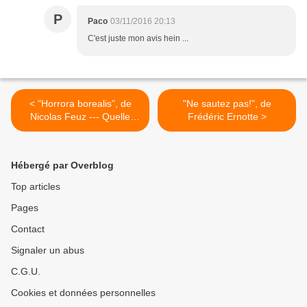
P
Paco
03/11/2016 20:13
C'est juste mon avis hein ...
< "Horrora borealis", de
"Ne sautez pas!", de
Nicolas Feuz --- Quelle
Frédéric Ernotte >
claque monumentale!
Hébergé par Overblog
Top articles
Pages
Contact
Signaler un abus
C.G.U.
Cookies et données personnelles