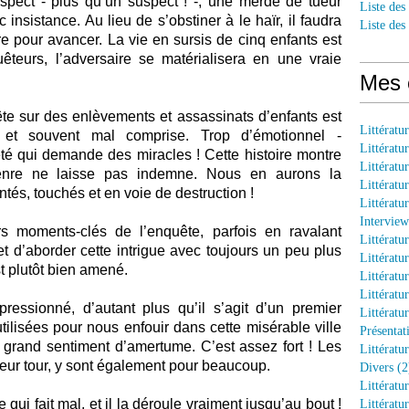
uspect - plus qu’un suspect ! -, une merde de tueur
Liste des
insistance. Au lieu de s’obstiner à le haïr, il faudra
Liste des
e pour avancer. La vie en sursis de cinq enfants est
êteurs, l’adversaire se matérialisera en une vraie
Mes 
ête sur des enlèvements et assassinats d’enfants est
Littératu
te et souvent mal comprise. Trop d’émotionnel -
Littératu
té qui demande des miracles ! Cette histoire montre
Littératu
enre ne laisse pas indemne. Nous en aurons la
Littératu
tés, touchés et en voie de destruction !
Littératu
Interview
rs moments-clés de l’enquête, parfois en ravalant
Littératu
t d’aborder cette intrigue avec toujours un peu plus
Littératu
st plutôt bien amené.
Littératu
Littératu
pressionné, d’autant plus qu’il s’agit d’un premier
Littératu
tilisées pour nous enfouir dans cette misérable ville
Présentat
n grand sentiment d’amertume. C’est assez fort ! Les
Littératur
eur tour, y sont également pour beaucoup.
Divers (2
Littératu
qui fait mal, et il la déroule vraiment jusqu’au bout !
Littératu