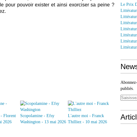
le pour pouvoir exister et ainsi exorciser sa peine ?
Le Prix 
Littératu
ez.
Littératu
Littératur
Littératu
Littératu
Littératu
Littératu
News
Abonnez-v
publiés.
Artic
- Florent
Scopolamine - Efsy
L'autre moi - Franck
ai 2026
Washington - 13 mai 2026
Thilliez - 10 mai 2026