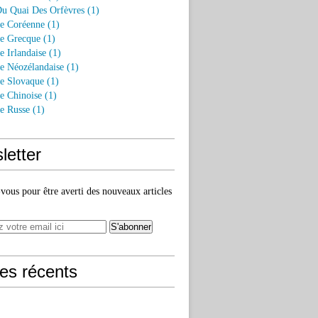
Du Quai Des Orfèvres (1)
re Coréenne (1)
re Grecque (1)
e Irlandaise (1)
re Néozélandaise (1)
re Slovaque (1)
re Chinoise (1)
re Russe (1)
letter
ous pour être averti des nouveaux articles
les récents