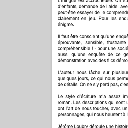
L’intrigue est accrocheuse. Un s
d’enfants, demande de l’aide, avec 
peut-être essayer de le comprendr
clairement en jeu. Pour les enqu
énigme.
Il faut être conscient qu’une enqu
éprouvante, sensible, frustran
compréhensible ! - pour une socié
aussi qu’une enquête de ce g
démonstration avec des flics démon
L’auteur nous lâche sur plusieu
quelques jours, ce qui nous perme
de détails. On ne s’y perd pas, c’e
Le style d’écriture m’a assez im
roman. Les descriptions qui sont u
ont l’art de nous toucher, avec u
personnages, qui nous heurtent à l
Jérôme Loubry déroule une histoire 