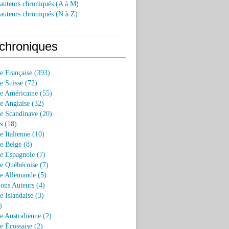
 auteurs chroniqués (A à M)
 auteurs chroniqués (N à Z)
chroniques
re Française (393)
re Suisse (72)
re Américaine (55)
re Anglaise (32)
re Scandinave (20)
s (18)
re Italienne (10)
re Belge (8)
re Espagnole (7)
re Québécoise (7)
re Allemande (5)
ions Auteurs (4)
e Islandaise (3)
)
re Australienne (2)
re Écossaise (2)