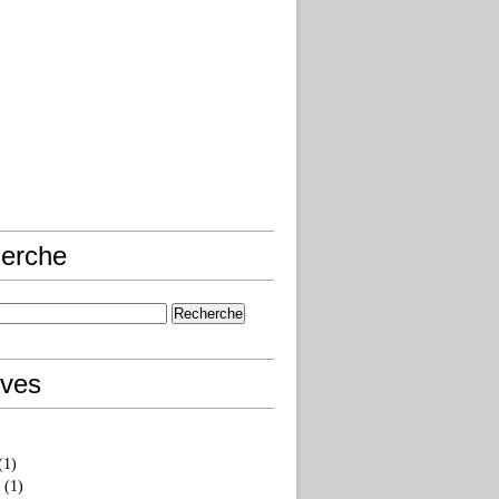
erche
ives
(1)
(1)