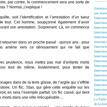
ire, par contre, le commencement sera une sorte de
s ? Normal, j’explique !
Entretien
son nouv
te, soit l’identification et l’arrestation d’un tueur
Interview
 de tout. Cet homme, soupçonné également d’avoir
Interview
 durant son arrestation. Surprenant. Là, on commence
Interview
Interview
Interview
t retourner dans un proche passé - quinze ans - pour
nouveau t
Intervie
us amène vers ce dénouement qui ne fait que
Interview
Interview
Interview
ec prudence, nous mettra pas mal d’enfants morts
Interview
rons tout de même, évidemment, pour tenter de
Interview
Interview
Intervie
ges dans de la terre glaise, de l’argile qui s’effrite
Intervie
istoire. Un flic, Stan, qui gère cette enquête sur les
Interview
it, en sera l’exemple parfait. Un flic cassé, qui tient
Intervie
 morts dans une ville irrécupérable ...
La Faille
de la mor